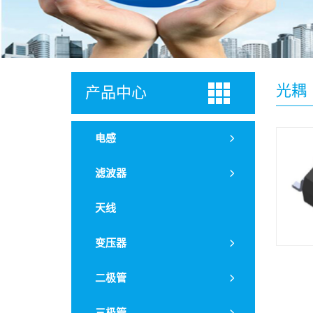
光耦
产品中心
电感
功率电感
滤波器
一体成型电感
贴片滤波器
天线
叠层片式电感
插件滤波器
变压器
绕线片式电感
网络变压器
二极管
色环电感
电源变压器
工字电感
TVS二极管
三极管