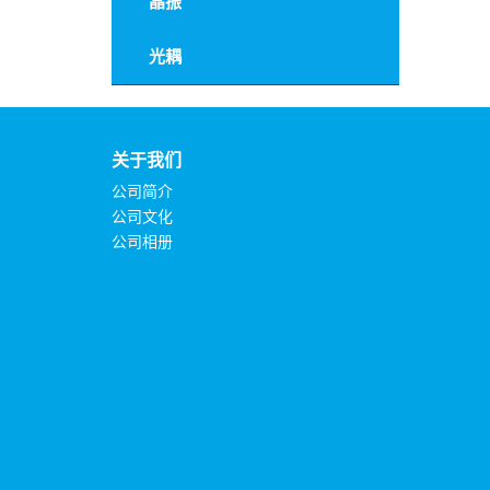
晶振
超级电容
绕线电阻
光耦
碳膜电阻
水泥电阻
关于我们
晶圆电阻
公司简介
可调电阻
公司文化
公司相册
电阻式保险丝
高压电阻