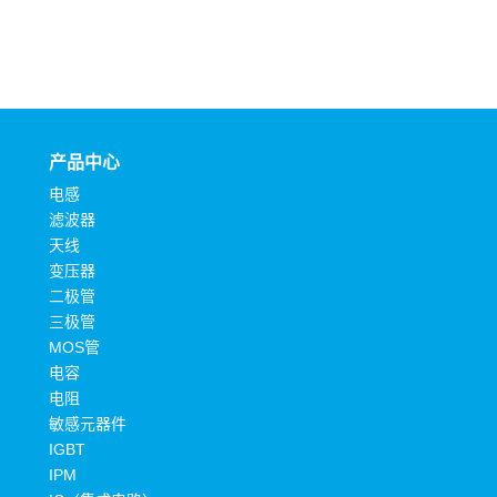
产品中心
电感
滤波器
天线
变压器
二极管
三极管
MOS管
电容
电阻
敏感元器件
IGBT
IPM