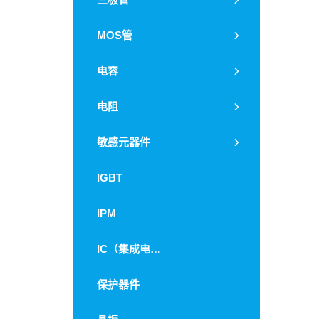
共模电感
ESD二极管
晶体管
MOS管
磁珠
稳压二极管
双晶体管
COOLMOS
电容
磁环电感
开关二极管
复合管
600V-1500V
贴片电容
电阻
整流二极管
200V－600V
钽电容
肖特基二极管
贴片电阻
敏感元器件
40V-200V
薄膜电容
快恢复二极管
贴片排阻
热敏电阻
IGBT
12V-40V
安规电容
整流桥
薄膜电阻
压敏电阻
IPM
铝电解电容
可控硅
合金电阻
光敏电阻
固态电容
IC（集成电路）
放电管
插件排阻
湿敏电阻
瓷介电容
金属膜电阻
保护器件
涤纶电容
金属氧化膜电阻